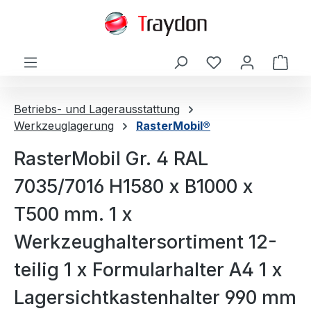
alt springen
Ware
Betriebs- und Lagerausstattung
Werkzeuglagerung
RasterMobil®
RasterMobil Gr. 4 RAL
7035/7016 H1580 x B1000 x
T500 mm. 1 x
Werkzeughaltersortiment 12-
teilig 1 x Formularhalter A4 1 x
Lagersichtkastenhalter 990 mm