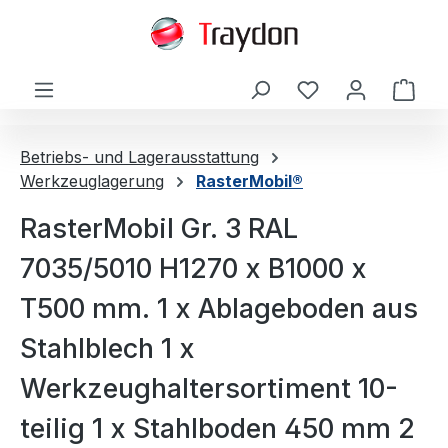
alt springen
Ware
Betriebs- und Lagerausstattung
Werkzeuglagerung
RasterMobil®
RasterMobil Gr. 3 RAL
7035/5010 H1270 x B1000 x
T500 mm. 1 x Ablageboden aus
Stahlblech 1 x
Werkzeughaltersortiment 10-
teilig 1 x Stahlboden 450 mm 2