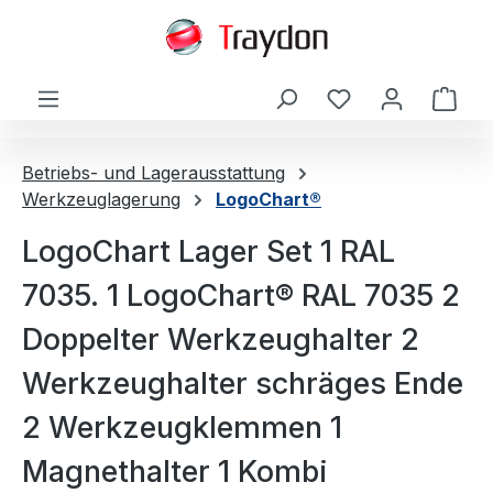
alt springen
Ware
Betriebs- und Lagerausstattung
Werkzeuglagerung
LogoChart®
LogoChart Lager Set 1 RAL
7035. 1 LogoChart® RAL 7035 2
Doppelter Werkzeughalter 2
Werkzeughalter schräges Ende
2 Werkzeugklemmen 1
Magnethalter 1 Kombi