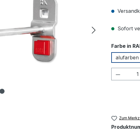
Versandko
Sofort ver
Farbe in RA
alufarben
Produkt
Zum Merkze
Produktnu