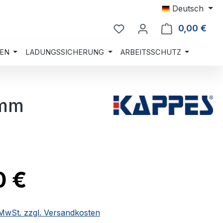
Deutsch
0,00 €
Ware
EN
LADUNGSSICHERUNG
ARBEITSSCHUTZ
 mm
0 €
. MwSt. zzgl. Versandkosten