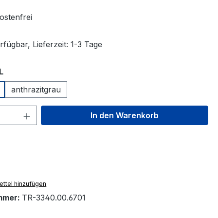
stenfrei
fügbar, Lieferzeit: 1-3 Tage
auswählen
L
anthrazitgrau
 Anzahl: Gib den gewünschten Wert ein 
In den Warenkorb
ttel hinzufügen
mmer:
TR-3340.00.6701