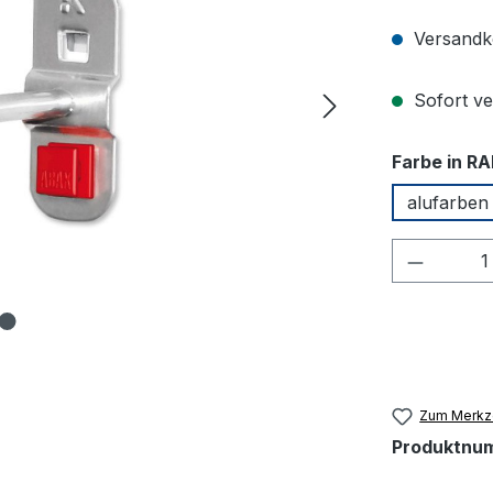
Versandko
Sofort ver
Farbe in RA
alufarben
Produkt
Zum Merkze
Produktnu