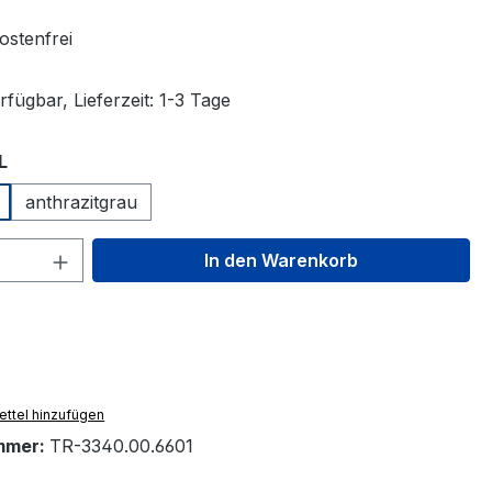
stenfrei
fügbar, Lieferzeit: 1-3 Tage
auswählen
L
anthrazitgrau
 Anzahl: Gib den gewünschten Wert ein 
In den Warenkorb
ttel hinzufügen
mmer:
TR-3340.00.6601