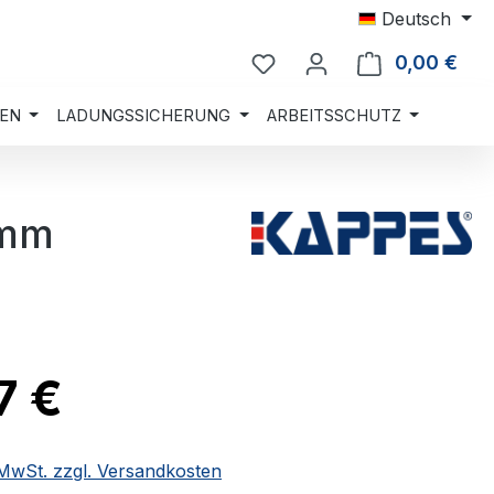
Deutsch
0,00 €
Ware
EN
LADUNGSSICHERUNG
ARBEITSSCHUTZ
 mm
7 €
. MwSt. zzgl. Versandkosten