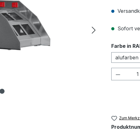
Versandko
Sofort ver
Farbe in RA
alufarben
Produkt
Zum Merkze
Produktnu