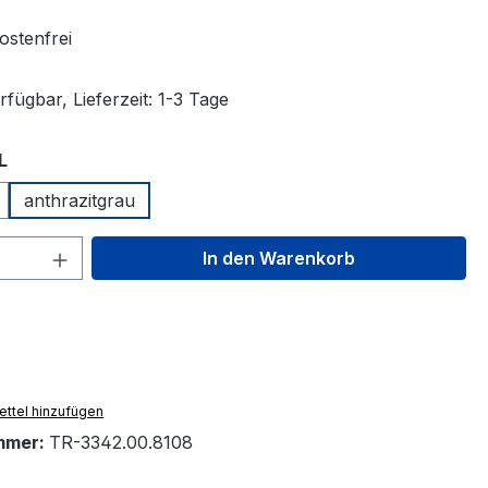
stenfrei
fügbar, Lieferzeit: 1-3 Tage
auswählen
L
anthrazitgrau
 Anzahl: Gib den gewünschten Wert ein 
In den Warenkorb
ttel hinzufügen
mmer:
TR-3342.00.8108