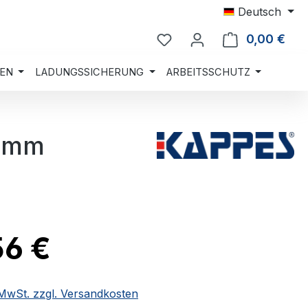
Deutsch
0,00 €
Ware
EN
LADUNGSSICHERUNG
ARBEITSSCHUTZ
5 mm
56 €
. MwSt. zzgl. Versandkosten