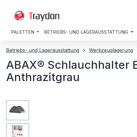
springen
Zur Hauptnavigation springen
PALETTEN
BETRIEBS- UND LAGERAUSSTATTUNG
Betriebs- und Lagerausstattung
Werkzeuglagerung
ABAX® Schlauchhalter B
Anthrazitgrau
Bildergalerie überspringen