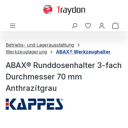
alt springen
Ware
Betriebs- und Lagerausstattung
Werkzeuglagerung
ABAX® Werkzeughalter
ABAX® Runddosenhalter 3-fach
Durchmesser 70 mm
Anthrazitgrau
Bildergalerie überspringen