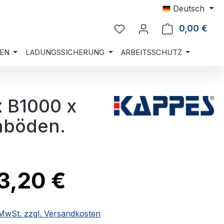
Deutsch
0,00 €
Ware
EN
LADUNGSSICHERUNG
ARBEITSSCHUTZ
 B1000 x
hböden.
3,20 €
. MwSt. zzgl. Versandkosten