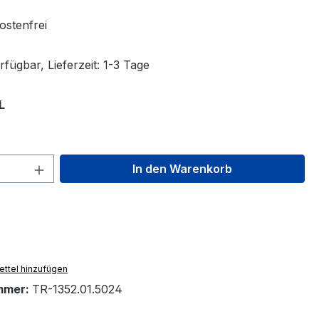
stenfrei
fügbar, Lieferzeit: 1-3 Tage
auswählen
L
 Anzahl: Gib den gewünschten Wert ein 
In den Warenkorb
ttel hinzufügen
mmer:
TR-1352.01.5024