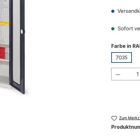
Versandko
Sofort ver
Farbe in RA
7035
Produkt
Zum Merkze
Produktnu