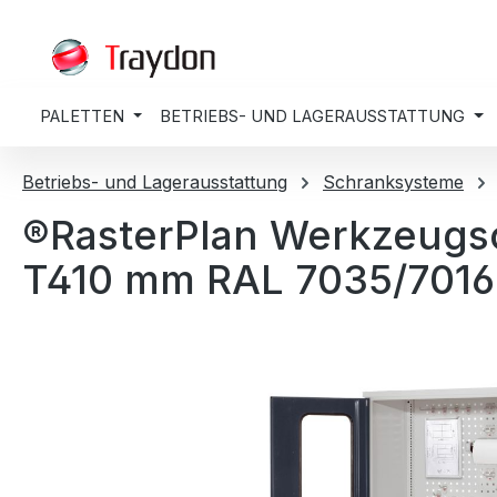
springen
Zur Hauptnavigation springen
PALETTEN
BETRIEBS- UND LAGERAUSSTATTUNG
Betriebs- und Lagerausstattung
Schranksysteme
®RasterPlan Werkzeugsc
T410 mm RAL 7035/7016.
Bildergalerie überspringen