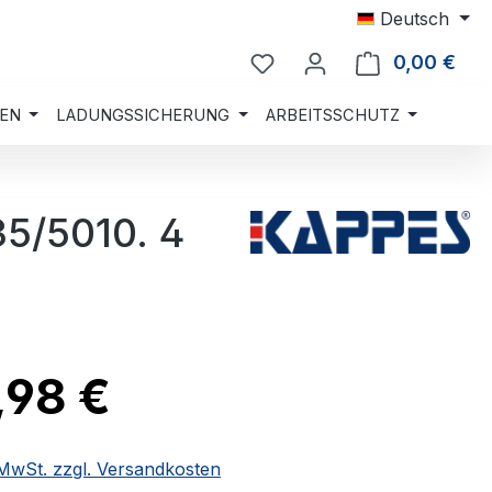
Deutsch
0,00 €
Ware
EN
LADUNGSSICHERUNG
ARBEITSSCHUTZ
35/5010. 4
,98 €
. MwSt. zzgl. Versandkosten