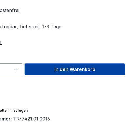
stenfrei
fügbar, Lieferzeit: 1-3 Tage
auswählen
L
 Anzahl: Gib den gewünschten Wert ein 
In den Warenkorb
ttel hinzufügen
mmer:
TR-7421.01.0016