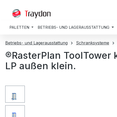
springen
Zur Hauptnavigation springen
PALETTEN
BETRIEBS- UND LAGERAUSSTATTUNG
Betriebs- und Lagerausstattung
Schranksysteme
®RasterPlan ToolTower 
LP außen klein.
Bildergalerie überspringen