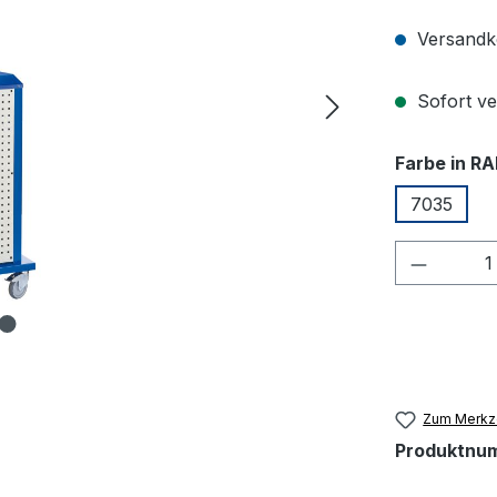
Versandko
Sofort ver
Farbe in RA
7035
Produkt
Zum Merkze
Produktnu