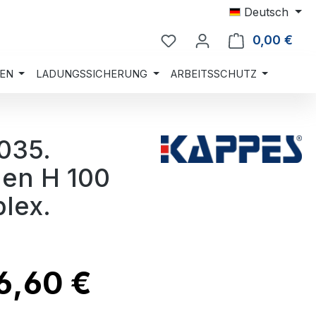
Deutsch
0,00 €
Ware
EN
LADUNGSSICHERUNG
ARBEITSSCHUTZ
035.
den H 100
lex.
6,60 €