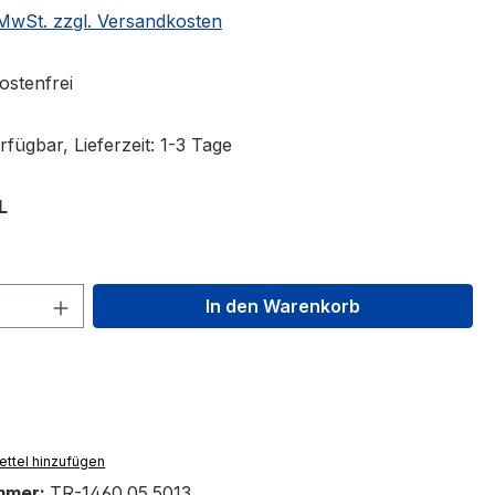
. MwSt. zzgl. Versandkosten
stenfrei
fügbar, Lieferzeit: 1-3 Tage
auswählen
L
 Anzahl: Gib den gewünschten Wert ein 
In den Warenkorb
ttel hinzufügen
mmer:
TR-1460.05.5013