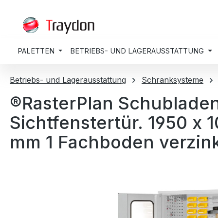
springen
Zur Hauptnavigation springen
PALETTEN
BETRIEBS- UND LAGERAUSSTATTUNG
Betriebs- und Lagerausstattung
Schranksysteme
®RasterPlan Schubladen
Sichtfenstertür. 1950 x
mm 1 Fachboden verzinkt
Bildergalerie überspringen