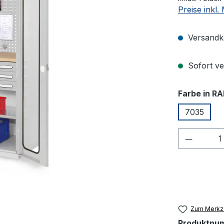
Preise inkl
Versandko
Sofort ver
Farbe in RA
7035
Produkt
Zum Merkze
Produktnu