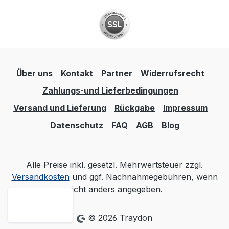
optimieren und höchste Standards in
Effizienz und Qualität zu erreichen.
Vertrauen Sie auf diesen Behälter für Ihre
anspruchsvollsten Lageranforderungen.
Über uns
Kontakt
Partner
Widerrufsrecht
Zahlungs-und Lieferbedingungen
Versand und Lieferung
Rückgabe
Impressum
Datenschutz
FAQ
AGB
Blog
Alle Preise inkl. gesetzl. Mehrwertsteuer zzgl.
Versandkosten
und ggf. Nachnahmegebühren, wenn
nicht anders angegeben.
© 2026 Traydon