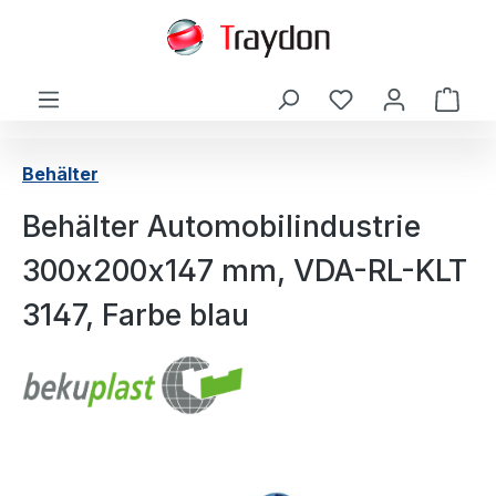
alt springen
Ware
Behälter
Behälter Automobilindustrie
300x200x147 mm, VDA-RL-KLT
3147, Farbe blau
Bildergalerie überspringen