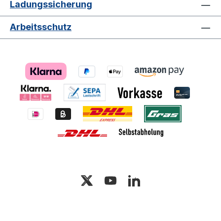
verschiedenen Farben verfügbar, um eine
Ladungssicherung
klare Kennzeichnung und eine
organisierte Lagerhaltung zu erleichtern.
Arbeitsschutz
Mit diesen beeindruckenden Merkmalen
ist der VDA-R-KLT die ideale Wahl, um
Ihre Lagerlogistik zu optimieren und
höchste Standards zu erfüllen.
Technische Daten Außenmaße: 600 x 400
x 213 mm Innenmaße: 544 x 364 x 175
mm Volumen: 34,9 Liter Gewicht: 2600 g
Boden: Verbundboden Farbe: RAL 5003
Griffe: Geschlossen Material: PP-C
(Polypropylen Copolymer) Seiten:
Geschlossen Verpackungseinheit (VPE):
40 Stück Fazit Mit seinen robusten
Eigenschaften und dem großzügigen
Stauraum ist der VDA-R-KLT
Lagerbehälter 600x400x213 mm die
perfekte Lösung, um Ihre Lagerlogistik zu