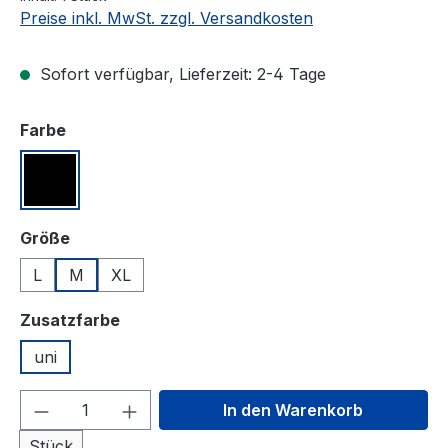
Preise inkl. MwSt. zzgl. Versandkosten
Sofort verfügbar, Lieferzeit: 2-4 Tage
auswählen
Farbe
schwarz#
auswählen
Größe
L
M
XL
auswählen
Zusatzfarbe
uni
Produkt Anzahl: Gib den gewünschten We
In den Warenkorb
Stück