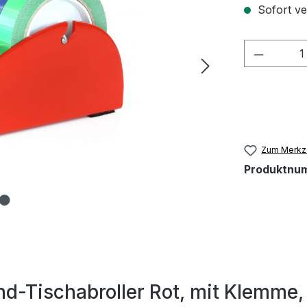
Sofort ve
Produkt
Zum Merkze
Produktnu
-Tischabroller Rot, mit Klemme, 