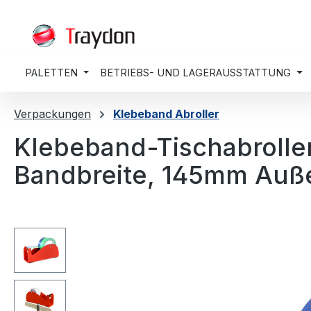
springen
Zur Hauptnavigation springen
PALETTEN
BETRIEBS- UND LAGERAUSSTATTUNG
Verpackungen
Klebeband Abroller
Klebeband-Tischabroller
Bandbreite, 145mm Au
Bildergalerie überspringen