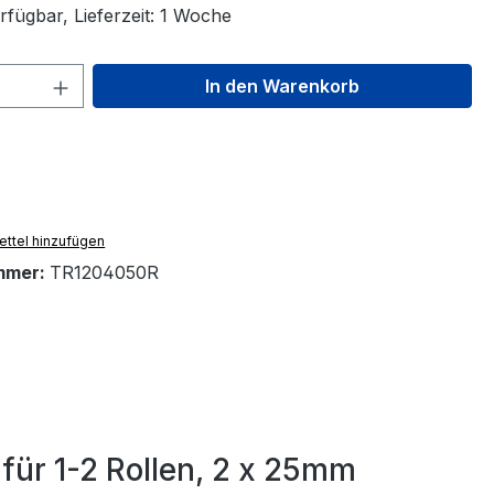
rfügbar, Lieferzeit: 1 Woche
 Anzahl: Gib den gewünschten Wert ein 
In den Warenkorb
ttel hinzufügen
mmer:
TR1204050R
für 1-2 Rollen, 2 x 25mm