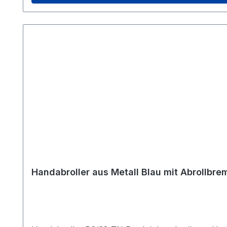
mit unseren hochwertigen Handabrollern. Produktinformationen Farbe: Blau Gewicht: 0,335 kg Maximale Rollenbreite: 25 mm Maximaler Außendurchmesser:
122 mm Rollenkern: 76 mm
Handabroller aus Metall Blau mit Abroll