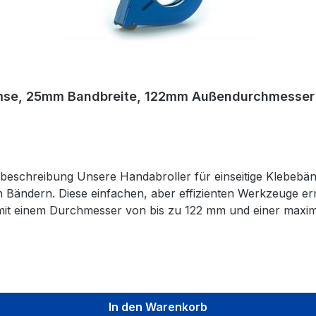
bremse, 25mm Bandbreite, 122mm Außendurchmesser
en Bändern. Diese einfachen, aber effizienten Werkzeuge e
mit einem Durchmesser von bis zu 122 mm und einer maximal
 direkten Kontakt zwischen dem Band und der Hand, was b
 Die Abrollbremse, ebenfalls aus Stahl gefertigt, verhinder
 Bandrolle zu bremsen und unter Spannung zu halten. Die 
 praktische Lösung für
In den Warenkorb
ackungsbereich dar. Bestellen Sie noch heute und profiti