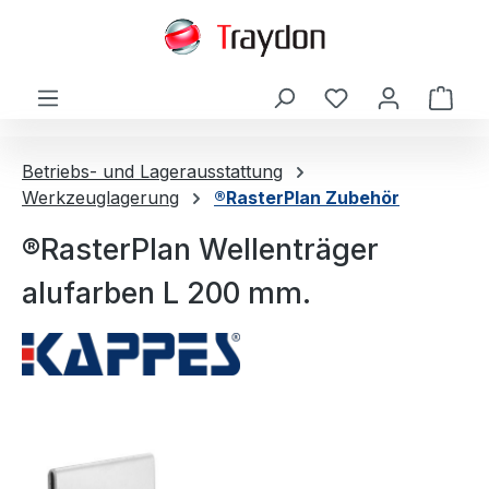
alt springen
Ware
Betriebs- und Lagerausstattung
Werkzeuglagerung
®RasterPlan Zubehör
®RasterPlan Wellenträger
alufarben L 200 mm.
Bildergalerie überspringen