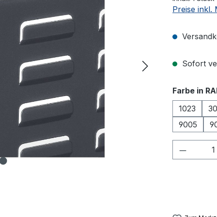
Preise inkl
Versandko
Sofort ver
Farbe in RA
1023
3
9005
9
Produkt