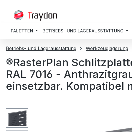
springen
Zur Hauptnavigation springen
PALETTEN
BETRIEBS- UND LAGERAUSSTATTUNG
Betriebs- und Lagerausstattung
Werkzeuglagerung
®RasterPlan Schlitzplat
RAL 7016 - Anthrazitgra
einsetzbar. Kompatibel 
Bildergalerie überspringen