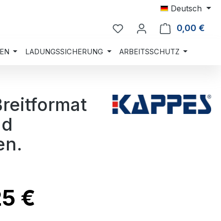
Deutsch
0,00 €
Ware
EN
LADUNGSSICHERUNG
ARBEITSSCHUTZ
reitformat
nd
en.
25 €