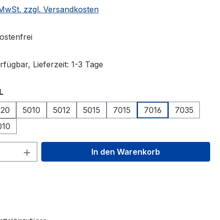
. MwSt. zzgl. Versandkosten
stenfrei
fügbar, Lieferzeit: 1-3 Tage
auswählen
L
020
5010
5012
5015
7015
7016
7035
010
 Anzahl: Gib den gewünschten Wert ein 
In den Warenkorb