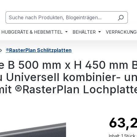
HUBGERÄTE & HEBEMITTEL
BEHÄLTER
VERPACKUNG
®RasterPlan Schlitzplatten
te B 500 mm x H 450 mm B
u Universell kombinier- u
mit ®RasterPlan Lochplatt
63,
Inhalt:
1 Stück