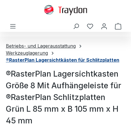
alt springen
Ware
Betriebs- und Lagerausstattung
Werkzeuglagerung
®RasterPlan Lagersichtkästen für Schlitzplatten
®RasterPlan Lagersichtkasten
Größe 8 Mit Aufhängeleiste für
®RasterPlan Schlitzplatten
Grün L 85 mm x B 105 mm x H
45 mm