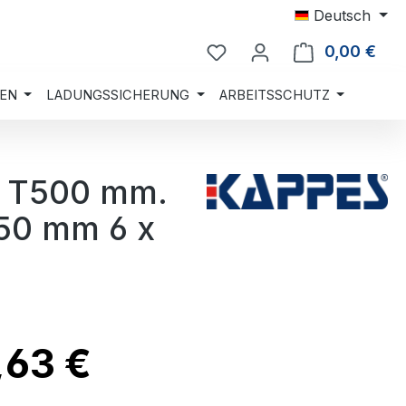
Deutsch
0,00 €
Ware
EN
LADUNGSSICHERUNG
ARBEITSSCHUTZ
x T500 mm.
450 mm 6 x
,63 €