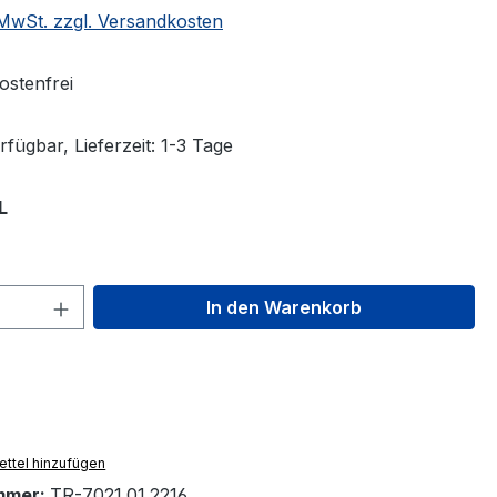
. MwSt. zzgl. Versandkosten
stenfrei
fügbar, Lieferzeit: 1-3 Tage
auswählen
L
 Anzahl: Gib den gewünschten Wert ein 
In den Warenkorb
ttel hinzufügen
mmer:
TR-7021.01.2216