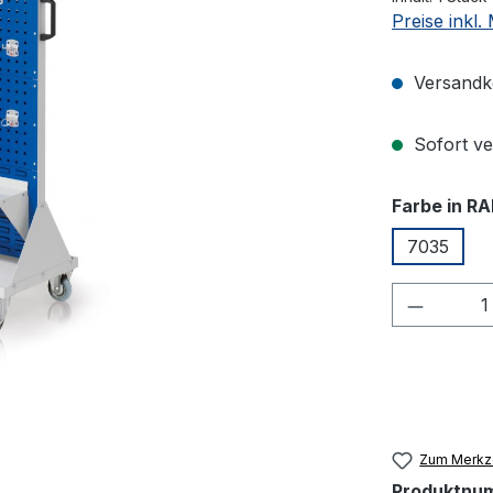
Preise inkl
Versandko
Sofort ver
Farbe in RA
7035
Produkt
Zum Merkze
Produktnu