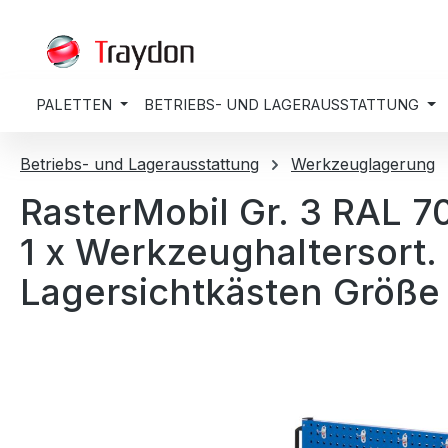
springen
Zur Hauptnavigation springen
PALETTEN
BETRIEBS- UND LAGERAUSSTATTUNG
Betriebs- und Lagerausstattung
Werkzeuglagerung
RasterMobil Gr. 3 RAL 
1 x Werkzeughaltersort. 
Lagersichtkästen Größe 
Bildergalerie überspringen