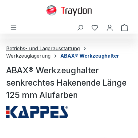
alt springen
Ware
Betriebs- und Lagerausstattung
Werkzeuglagerung
ABAX® Werkzeughalter
ABAX® Werkzeughalter
senkrechtes Hakenende Länge
125 mm Alufarben
Bildergalerie überspringen