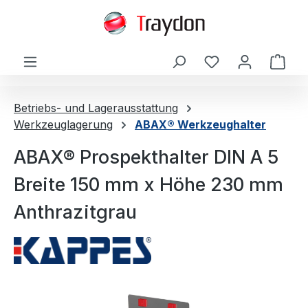
alt springen
Ware
Betriebs- und Lagerausstattung
Werkzeuglagerung
ABAX® Werkzeughalter
ABAX® Prospekthalter DIN A 5
Breite 150 mm x Höhe 230 mm
Anthrazitgrau
Bildergalerie überspringen