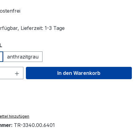
stenfrei
fügbar, Lieferzeit: 1-3 Tage
auswählen
L
anthrazitgrau
 Anzahl: Gib den gewünschten Wert ein 
In den Warenkorb
ttel hinzufügen
mmer:
TR-3340.00.6401