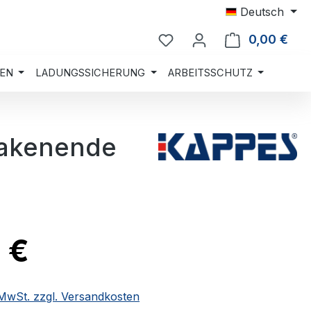
Deutsch
0,00 €
Ware
EN
LADUNGSSICHERUNG
ARBEITSSCHUTZ
Hakenende
7 €
. MwSt. zzgl. Versandkosten