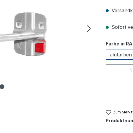
Versandko
Sofort ver
Farbe in RA
alufarben
Produkt
Zum Merkze
Produktnu