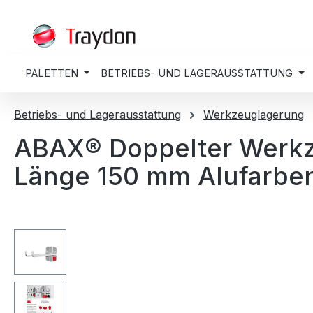
springen
Zur Hauptnavigation springen
PALETTEN
BETRIEBS- UND LAGERAUSSTATTUNG
Betriebs- und Lagerausstattung
Werkzeuglagerung
ABAX® Doppelter Werkz
Länge 150 mm Alufarbe
Bildergalerie überspringen