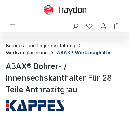
alt springen
Ware
Betriebs- und Lagerausstattung
Werkzeuglagerung
ABAX® Werkzeughalter
ABAX® Bohrer- /
Innensechskanthalter Für 28
Teile Anthrazitgrau
Bildergalerie überspringen