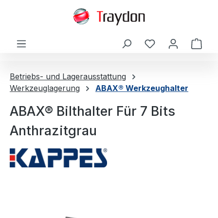
alt springen
Ware
Betriebs- und Lagerausstattung
Werkzeuglagerung
ABAX® Werkzeughalter
ABAX® Bilthalter Für 7 Bits
Anthrazitgrau
Bildergalerie überspringen