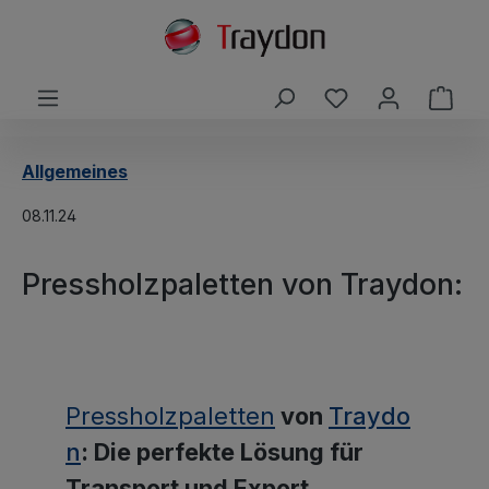
alt springen
Du hast 0 Produ
Ware
Allgemeines
08.11.24
Pressholzpaletten von Traydon:
Bildergalerie überspringen
Pressholzpaletten
von
Traydo
n
: Die perfekte Lösung für
Transport und Export