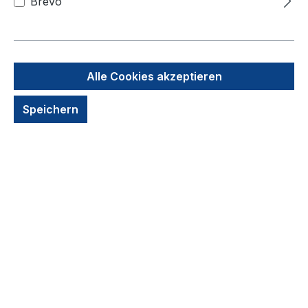
Brevo
Flexibilität
Die
F48
ist der ideale Ladungsträger für
den internationalen Export und Luftfracht
Alle Cookies akzeptieren
1200 x 800 mm. Mit einer dynamischen
Belastbarkeit von
900 kg
und einer
Speichern
statischen Belastbarkeit von
2700 kg
ist
sie perfekt für schwere Waren geeignet.
Dank ihres Eigengewichts von nur
11,5 kg
reduziert sie Transportkosten,
insbesondere im Luftfrachtverkehr.
Warum die
F48
überzeugen kann:
Hohe Belastbarkeit:
Mit bis zu 900 kg
(dynamisch) ist die F
48
extrem
belastbar.