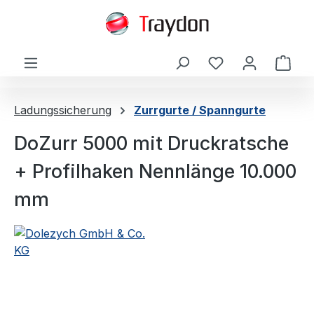
alt springen
Ware
Ladungssicherung
Zurrgurte / Spanngurte
DoZurr 5000 mit Druckratsche
+ Profilhaken Nennlänge 10.000
mm
Bildergalerie überspringen