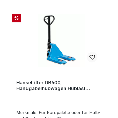
Rabatt
%
HanseLifter DB600,
Handgabelhubwagen Hublast
2000kg Gabellänge 600mm
Merkmale: Für Europalette oder für Halb-