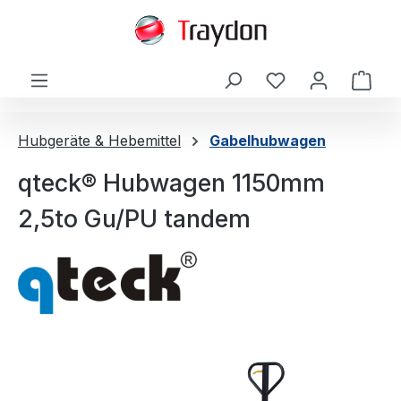
alt springen
Ware
Hubgeräte & Hebemittel
Gabelhubwagen
qteck® Hubwagen 1150mm
2,5to Gu/PU tandem
Bildergalerie überspringen