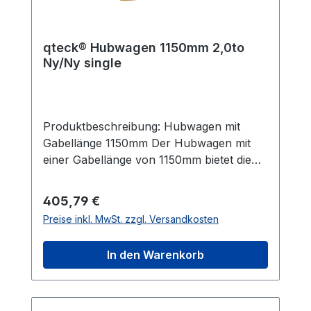
qteck® Hubwagen 1150mm 2,0to
Ny/Ny single
Produktbeschreibung: Hubwagen mit
Gabellänge 1150mm Der Hubwagen mit
einer Gabellänge von 1150mm bietet die
bestmögliche Manövrierfähigkeit beim
Handling von Euro-Paletten, Gitterboxen
Regulärer Preis:
405,79 €
oder Lasten mit vergleichbaren
Preise inkl. MwSt. zzgl. Versandkosten
Abmessungen. Diese spezifische
Gabellänge stellt sicher, dass der minimale
In den Warenkorb
Platzbedarf beim Rangieren und
Verfahren der Last gewährleistet ist,
sofern die Abmessungen der Lasten mit
denen des Hubwagens übereinstimmen.