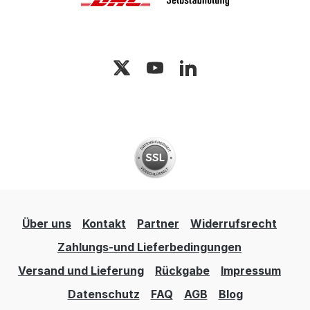
anderen Witterungseinflüssen, was es zu
einem unverzichtbaren Hilfsmittel für
Lagerplätze im Außenbereich macht.
Hygienische Betriebe In hygienischen
Betrieben, wie z.B. in der
Lebensmittelverarbeitung, ist die
Beständigkeit gegen Korrosion und
einfache Reinigung von entscheidender
Bedeutung. Unser Flurfördermittel erfüllt
diese Anforderungen und sorgt für einen
reibungslosen Betriebsablauf.
Über uns
Kontakt
Partner
Widerrufsrecht
Zahlungs-und Lieferbedingungen
Versand und Lieferung
Rückgabe
Impressum
Datenschutz
FAQ
AGB
Blog