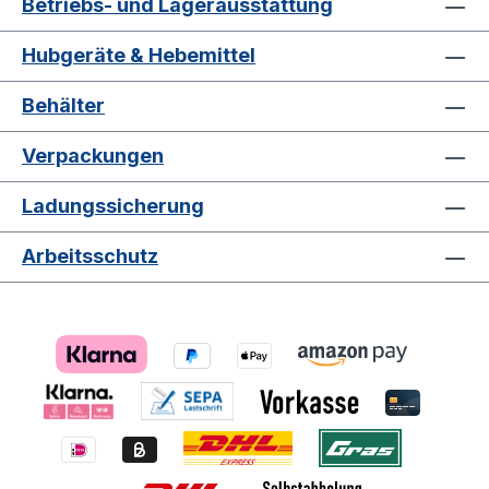
Betriebs- und Lagerausstattung
Fertigungstechnik und strenge
Qualitätsüberwachung gewährleisten
Hubgeräte & Hebemittel
höchste Funktionssicherheit und niedrige
Wartungskosten. Diese Merkmale machen
Behälter
unser Flurfördermittel zu einer
langfristigen Investition für Ihr
Verpackungen
Unternehmen. Anwendungsbeispiele Ob
in der Lebensmittelindustrie, in
Ladungssicherung
chemischen Betrieben oder im Bauwesen
– dieses Flurfördermittel ist vielseitig
Arbeitsschutz
einsetzbar. Dank seiner robusten
Konstruktion und der hohen Traglast ist es
ideal für den Transport schwerer Güter
über unebene und raue Oberflächen im
Freien. Außenbereich Durch die
wetterbeständige Verzinkung eignet sich
das Gerät hervorragend für den Einsatz
im Freien. Es trotzt Regen, Schnee und