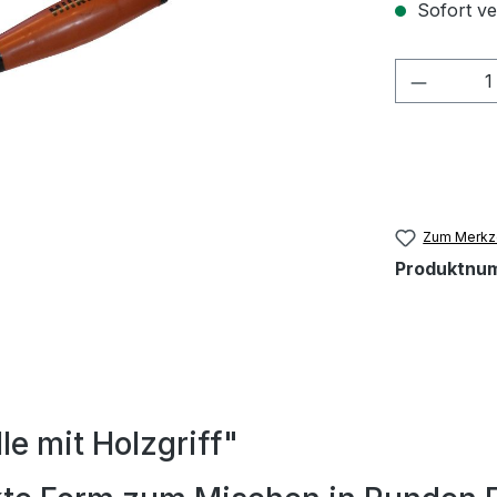
Sofort ver
Produkt
Zum Merkze
Produktnu
e mit Holzgriff"