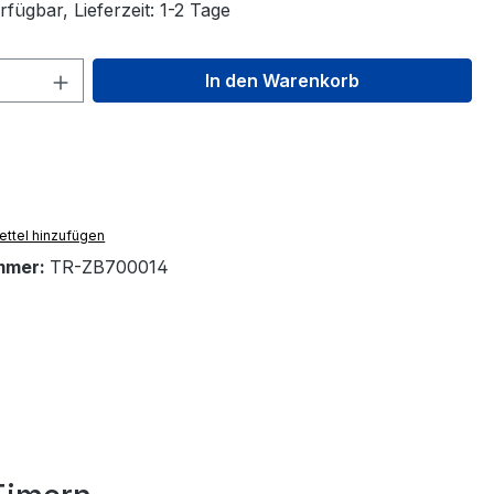
fügbar, Lieferzeit: 1-2 Tage
 Anzahl: Gib den gewünschten Wert ein 
In den Warenkorb
ttel hinzufügen
mmer:
TR-ZB700014