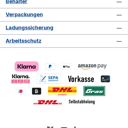
Behälter
Kunststoff Seitenwände und Boden:
Durchbrochen für optimale Belüftung
Verpackungen
Griffe: Ergonomisch geformt für einfaches
Handling Stapelbar: Ja Farbauswahl:
Ladungssicherung
Gelb, Ocker, Grün, Rot, Grau, Blau
Nutzensargumentation Dieser
Arbeitsschutz
Transportkorb ist die ideale Lösung für
Bäckereien, Konditoreien und andere
Betriebe der Lebensmittelindustrie, die
Wert auf Hygiene, Effizienz und
Produktschutz legen. Die durchbrochene
Struktur ermöglicht eine schnelle
Abkühlung frisch gebackener Waren,
während die robuste Bauweise einen
sicheren Transport gewährleistet. Die
verschiedenen Farboptionen unterstützen
eine einfache Produkt- oder
Chargenkennzeichnung.