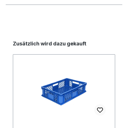
Produktgalerie überspringen
Zusätzlich wird dazu gekauft