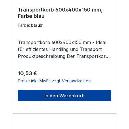
Transportkorb 600x400x150 mm,
Farbe blau
Farbe:
blau#
Transportkorb 600x400x150 mm - Ideal
für effizientes Handling und Transport
Produktbeschreibung Der Transportkorb
mit den Maßen 600 x 400 x 150 mm ist die
ideale Lösung für effizientes Handling und
Regulärer Preis:
10,53 €
Transport. Gefertigt aus hochdichtem
Preise inkl. MwSt. zzgl. Versandkosten
Polyethylen (HDPE) ist dieser Korb
leichtgewichtig und dennoch äußerst
In den Warenkorb
robust. Die offenen Griffe ermöglichen
eine bequeme Handhabung, während die
durchbrochene Struktur an den Seiten
und am Boden eine optimale Belüftung
sicherstellt. Mit einem großzügigen