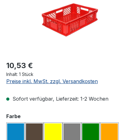
10,53 €
Inhalt:
1 Stück
Preise inkl. MwSt. zzgl. Versandkosten
Sofort verfügbar, Lieferzeit: 1-2 Wochen
auswählen
Farbe
blau#
braun#
gelb#
grau#
grün#
orange#