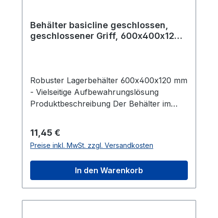
Behälter basicline geschlossen,
geschlossener Griff, 600x400x120
mm, Farbe grau
Robuster Lagerbehälter 600x400x120 mm
- Vielseitige Aufbewahrungslösung
Produktbeschreibung Der Behälter im
Format 600 x 400 x 120 mm bietet
großzügigen Stauraum und erstklassige
Regulärer Preis:
11,45 €
Qualität für Ihre Lagerbedürfnisse. Mit
Preise inkl. MwSt. zzgl. Versandkosten
einem Volumen von 23,9 Litern und einem
Gewicht von nur 1140 g ist er äußerst
In den Warenkorb
robust und dennoch leicht zu handhaben.
Hergestellt aus hochwertigem PP-C
(Polypropylen Copolymer) ist dieser
Behälter besonders strapazierfähig und