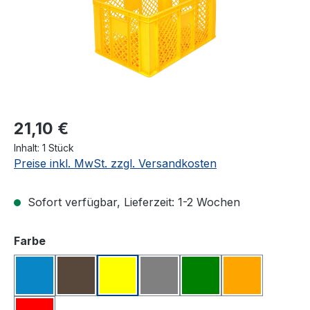
21,10 €
Inhalt:
1 Stück
Preise inkl. MwSt. zzgl. Versandkosten
Sofort verfügbar, Lieferzeit: 1-2 Wochen
auswählen
Farbe
blau#
braun#
gelb#
grau#
grün#
orange#