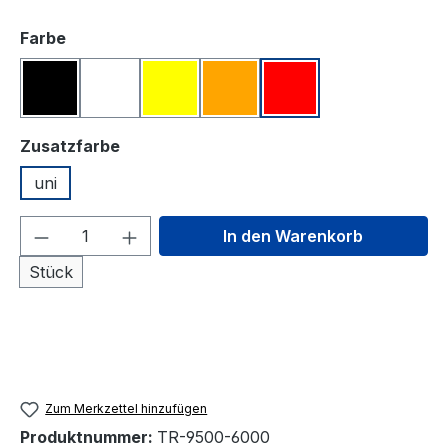
auswählen
Farbe
schwarz#
weiß#
gelb#
orange#
rot#
auswählen
Zusatzfarbe
uni
Produkt Anzahl: Gib den gewünschten We
In den Warenkorb
Stück
Zum Merkzettel hinzufügen
Produktnummer:
TR-9500-6000