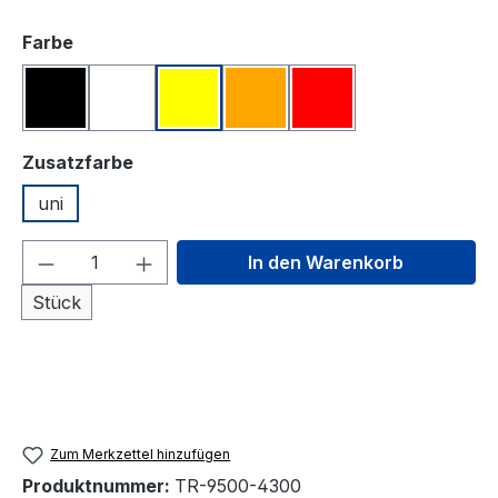
auswählen
Farbe
schwarz#
weiß#
gelb#
orange#
rot#
auswählen
Zusatzfarbe
uni
Produkt Anzahl: Gib den gewünschten We
In den Warenkorb
Stück
Zum Merkzettel hinzufügen
Produktnummer:
TR-9500-4300