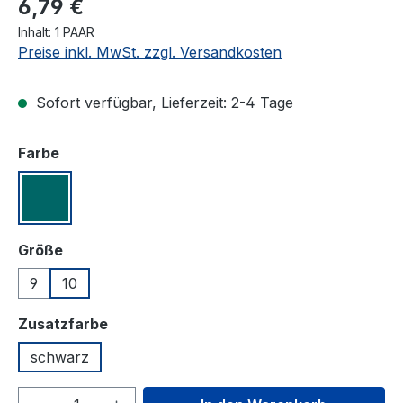
6,79 €
Inhalt:
1 PAAR
Preise inkl. MwSt. zzgl. Versandkosten
Sofort verfügbar, Lieferzeit: 2-4 Tage
auswählen
Farbe
petrol
auswählen
Größe
9
10
auswählen
Zusatzfarbe
schwarz
Produkt Anzahl: Gib den gewünschten We