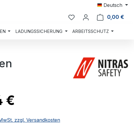
Deutsch
0,00 €
Ware
EN
LADUNGSSICHERUNG
ARBEITSSCHUTZ
ben
4 €
. MwSt. zzgl. Versandkosten