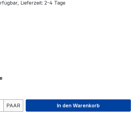
fügbar, Lieferzeit: 2-4 Tage
ählen
rben
ählen
auswählen
e
 Anzahl: Gib den gewünschten Wert ein 
PAAR
In den Warenkorb