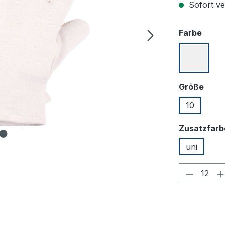
Sofort ver
ausw
Farbe
naturfa
ausw
Größe
10
Zusatzfarb
uni
Produkt