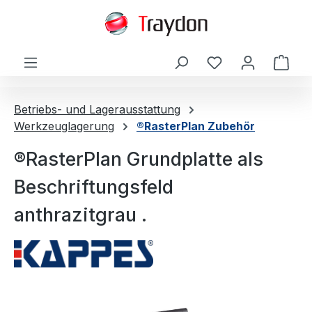
alt springen
Ware
Betriebs- und Lagerausstattung
Werkzeuglagerung
®RasterPlan Zubehör
®RasterPlan Grundplatte als
Beschriftungsfeld
anthrazitgrau .
Bildergalerie überspringen